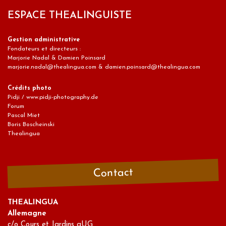
ESPACE THEALINGUISTE
Gestion administrative
Fondateurs et directeurs :
Marjorie Nadal & Damien Poinsard
marjorie.nadal@thealingua.com & damien.poinsard@thealingua.com
Crédits photo
Pidji / www.pidji-photography.de
Forum
Pascal Miet
Boris Boscheinski
Thealingua
Contact
THEALINGUA
Allemagne
c/o Cours et Jardins gUG