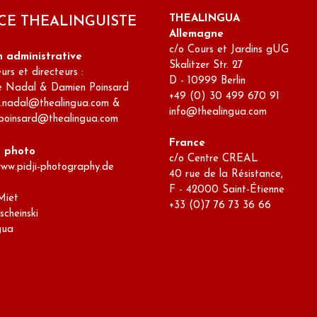
THEALINGUA
CE THEALINGUISTE
Allemagne
c/o Cours et Jardins gUG
n administrative
Skalitzer Str. 27
rs et directeurs :
D - 10999 Berlin
e Nadal & Damien Poinsard
+49 (0) 30 499 670 91
e.nadal@thealingua.com &
info@thealingua.com
poinsard@thealingua.com
France
s photo
c/o Centre CREAL
www.pidji-photography.de
40 rue de la Résistance,
F - 42000 Saint-Étienne
Miet
+33 (0)7 76 73 36 66
scheinski
gua