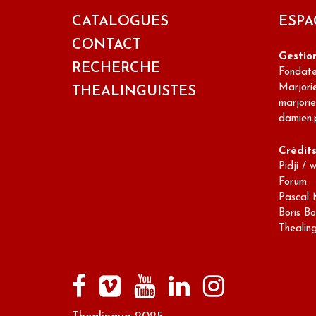
CATALOGUES
ESPA
CONTACT
Gestio
RECHERCHE
Fondateu
Marjori
THEALINGUISTES
marjori
damien.
Crédit
Pidji / 
Forum
Pascal 
Boris Bo
Thealin