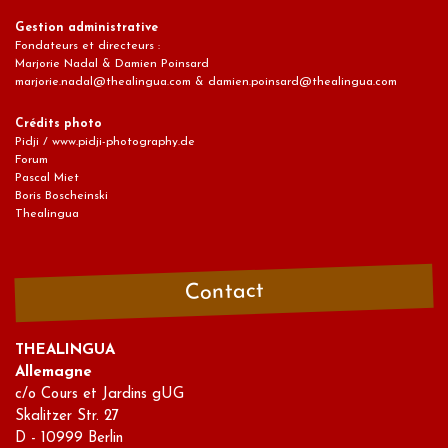
Gestion administrative
Fondateurs et directeurs :
Marjorie Nadal & Damien Poinsard
marjorie.nadal@thealingua.com & damien.poinsard@thealingua.com
Crédits photo
Pidji / www.pidji-photography.de
Forum
Pascal Miet
Boris Boscheinski
Thealingua
Contact
THEALINGUA
Allemagne
c/o Cours et Jardins gUG
Skalitzer Str. 27
D - 10999 Berlin