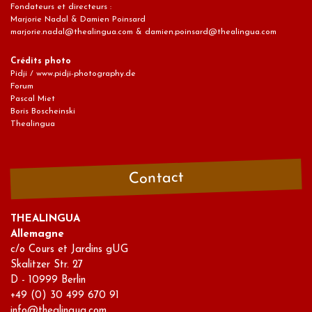
Fondateurs et directeurs :
Marjorie Nadal & Damien Poinsard
marjorie.nadal@thealingua.com & damien.poinsard@thealingua.com
Crédits photo
Pidji / www.pidji-photography.de
Forum
Pascal Miet
Boris Boscheinski
Thealingua
Contact
THEALINGUA
Allemagne
c/o Cours et Jardins gUG
Skalitzer Str. 27
D - 10999 Berlin
+49 (0) 30 499 670 91
info@thealingua.com