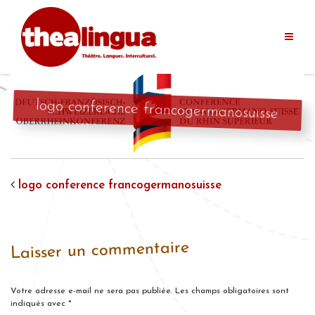
Aller
au
contenu
logo conference francogermanosuisse
logo conference francogermanosuisse
Laisser un commentaire
Votre adresse e-mail ne sera pas publiée.
Les champs obligatoires sont
indiqués avec
*