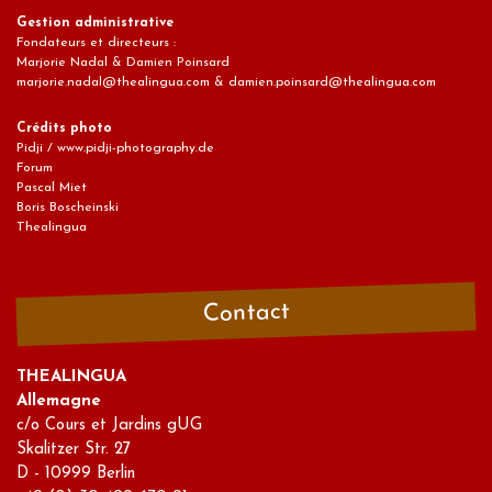
Gestion administrative
Fondateurs et directeurs :
Marjorie Nadal & Damien Poinsard
marjorie.nadal@thealingua.com & damien.poinsard@thealingua.com
Crédits photo
Pidji / www.pidji-photography.de
Forum
Pascal Miet
Boris Boscheinski
Thealingua
Contact
THEALINGUA
Allemagne
c/o Cours et Jardins gUG
Skalitzer Str. 27
D - 10999 Berlin